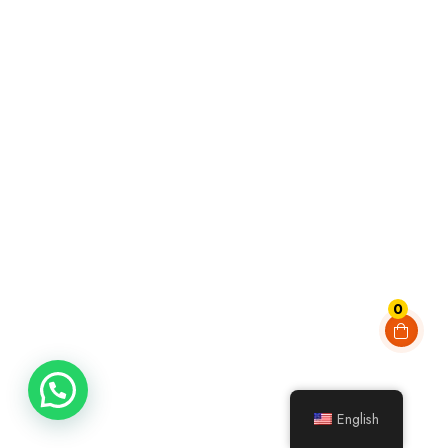
Hello 👋
WANNA BOOK ?
COME HERE !!
0
English